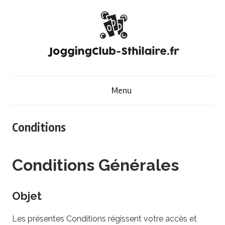
Skip
to
content
J
Menu
o
g
Conditions
g
Conditions Générales
i
Objet
n
Les présentes Conditions régissent votre accès et