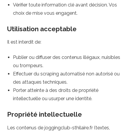
i
Vérifier toute information clé avant décision. Vos
choix de mise vous engagent.
l
Utilisation acceptable
a
Il est interdit de:
i
Publier ou diffuser des contenus illégaux, nuisibles
r
ou trompeurs.
e
Effectuer du scraping automatisé non autorisé ou
des attaques techniques.
.
Porter atteinte à des droits de propriété
intellectuelle ou usurper une identité.
f
Propriété intellectuelle
r
Les contenus de joggingclub-sthilaire.fr (textes,