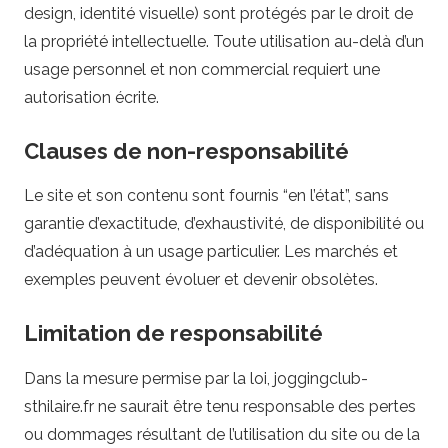
–
design, identité visuelle) sont protégés par le droit de
la propriété intellectuelle. Toute utilisation au-delà d’un
S
usage personnel et non commercial requiert une
autorisation écrite.
t
Clauses de non-responsabilité
r
Le site et son contenu sont fournis “en l’état”, sans
a
garantie d’exactitude, d’exhaustivité, de disponibilité ou
t
d’adéquation à un usage particulier. Les marchés et
exemples peuvent évoluer et devenir obsolètes.
é
Limitation de responsabilité
g
Dans la mesure permise par la loi, joggingclub-
i
sthilaire.fr ne saurait être tenu responsable des pertes
ou dommages résultant de l’utilisation du site ou de la