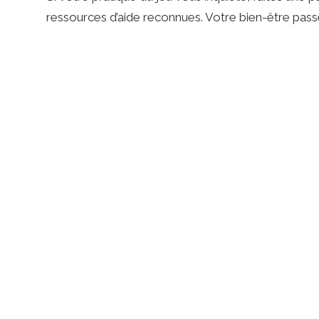
-
ressources d’aide reconnues. Votre bien-être pass
S
t
h
i
l
a