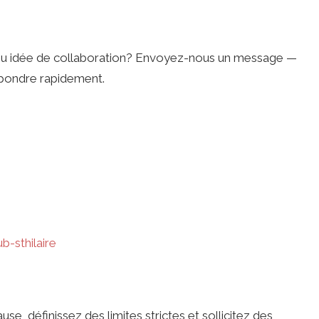
n, ou idée de collaboration? Envoyez-nous un message —
épondre rapidement.
-sthilaire
use, définissez des limites strictes et sollicitez des