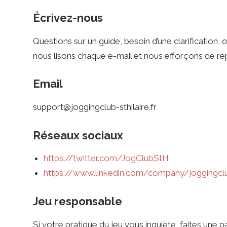
i
Écrivez-nous
n
Questions sur un guide, besoin d’une clarificatio
nous lisons chaque e-mail et nous efforçons de r
g
Email
C
support@joggingclub-sthilaire.fr
l
Réseaux sociaux
https://twitter.com/JogClubStH
u
https://www.linkedin.com/company/joggingclub
Jeu responsable
b
Si votre pratique du jeu vous inquiète, faites une pa