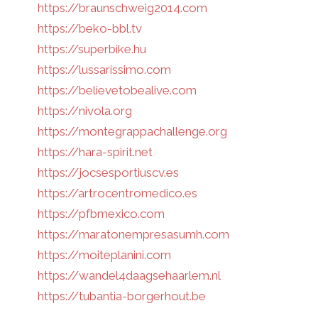
https://braunschweig2014.com
https://beko-bbl.tv
https://superbike.hu
https://lussarissimo.com
https://believetobealive.com
https://nivola.org
https://montegrappachallenge.org
https://hara-spirit.net
https://jocsesportiuscv.es
https://artrocentromedico.es
https://pfbmexico.com
https://maratonempresasumh.com
https://moiteplanini.com
https://wandel4daagsehaarlem.nl
https://tubantia-borgerhout.be