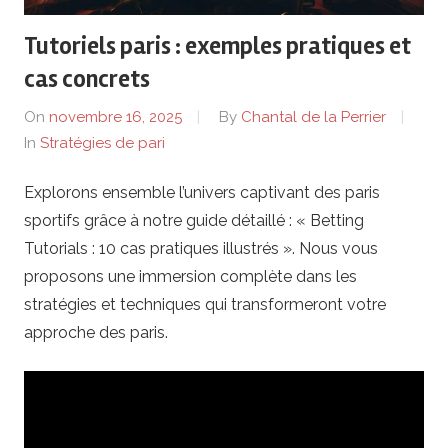
g
Tutoriels paris : exemples pratiques et
C
cas concrets
l
On
novembre 16, 2025
By
Chantal de la Perrier
In
Stratégies de pari
u
Explorons ensemble l’univers captivant des paris
b
sportifs grâce à notre guide détaillé : « Betting
-
Tutorials : 10 cas pratiques illustrés ». Nous vous
proposons une immersion complète dans les
S
stratégies et techniques qui transformeront votre
approche des paris.
t
h