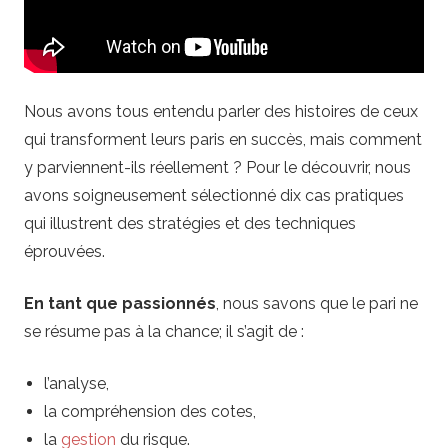
i
l
a
Nous avons tous entendu parler des histoires de ceux
qui transforment leurs paris en succès, mais comment
i
y parviennent-ils réellement ? Pour le découvrir, nous
avons soigneusement sélectionné dix cas pratiques
r
qui illustrent des stratégies et des techniques
e
éprouvées.
.
En tant que passionnés
, nous savons que le pari ne
se résume pas à la chance; il s’agit de :
f
l’analyse,
r
la compréhension des cotes,
la
gestion
du risque.