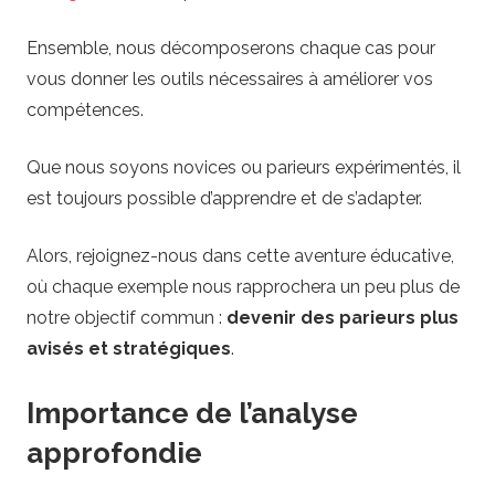
–
Ensemble, nous décomposerons chaque cas pour
S
vous donner les outils nécessaires à améliorer vos
compétences.
t
r
Que nous soyons novices ou parieurs expérimentés, il
est toujours possible d’apprendre et de s’adapter.
a
Alors, rejoignez-nous dans cette aventure éducative,
t
où chaque exemple nous rapprochera un peu plus de
notre objectif commun :
devenir des parieurs plus
é
avisés et stratégiques
.
g
Importance de l’analyse
i
approfondie